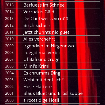
Barfuess im Schnee
2015
Verruckts Gäld
2014
De Chef weiss vo nüüt
2013
Bisch sicher?
2012
Jetzt chunnts nid guet!
2011
Alles verchehrt
2010
Irgendwo im Nirgendwo
2009
Luegid mal verbii
2008
Uf Bali und zrugg
2007
Mimi's Krimi
2005
Es chrumms Ding
2004
Wohi mit der Liich?
2003
Hose-Flattere
2002
Blaus Bluet und Erbslisuppe
2001
s rootsidige Hösli
2000