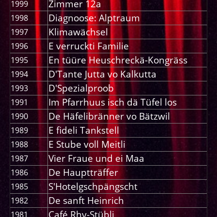
Zimmer 12a
1999
Diagnoose: Alptraum
1998
Klimawächsel
1997
E verruckti Familie
1996
En tüüre Heuschreckä-Kongräss
1995
D'Tante Jutta vo Kalkutta
1994
D'Spezialproob
1993
Im Pfarrhuus isch dä Tüfel los
1991
De Häfelibränner vo Bätzwil
1990
E fideli Tankstell
1989
E Stube voll Meitli
1988
Vier Fraue und ei Maa
1987
De Hauptträffer
1986
S'Hotelgschpängscht
1985
De sanft Heinrich
1982
Café Rhy-Stübli
1981