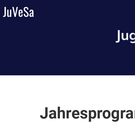
JuVeSa
Jahresprogr